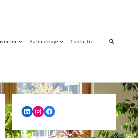
Search
nversor
Aprendizaje
Contacto
Icon
LinkedIn
Instagram
Facebook