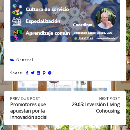
General
Share:
Post
PREVIOUS
PREVIOUS POST
NEXT
NEXT POST
POST:
POST:
Promotores que
29.05: Inversión Living
PROMOTORES
29.05:
apuestan por la
Cohousing
navigation
QUE
INVERSIÓN
innovación social
APUESTAN
LIVING
POR
COHOUSING
LA