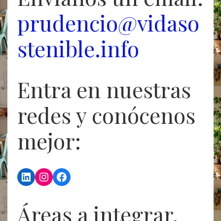
prudencio@vidaso
stenible.info
Entra en nuestras
redes y conócenos
mejor:
LinkedIn
Instagram
Facebook
Áreas a integrar,