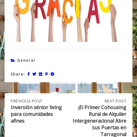
General
Share:
Post
PREVIOUS
PREVIOUS POST
NEXT
NEXT POST
POST:
POST:
Inversión sénior living
¡El Primer Cohousing
INVERSIÓN
¡EL
para comunidades
Rural de Alquiler
navigation
SÉNIOR
PRIMER
afines
Intergeneracional Abre
LIVING
COHOUSING
sus Puertas en
PARA
RURAL
Tarragona!
COMUNIDADES
DE