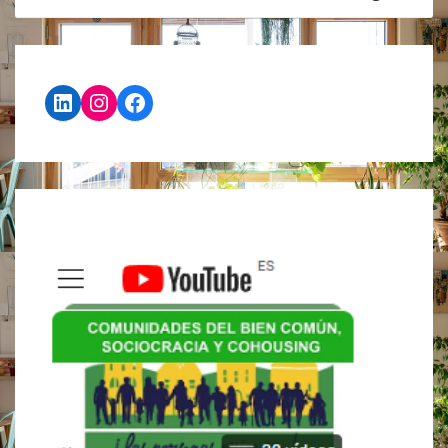
AFINES
ALQUILER
INTERGENERACIONAL
ABRE
SUS
PUERTAS
LinkedIn
Instagram
Facebook
EN
TARRAGONA!