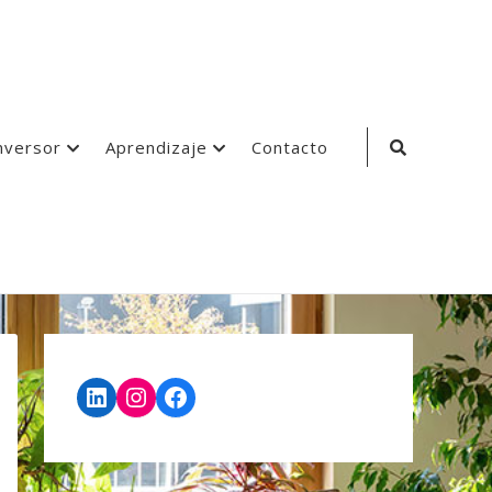
Search
nversor
Aprendizaje
Contacto
Icon
LinkedIn
Instagram
Facebook