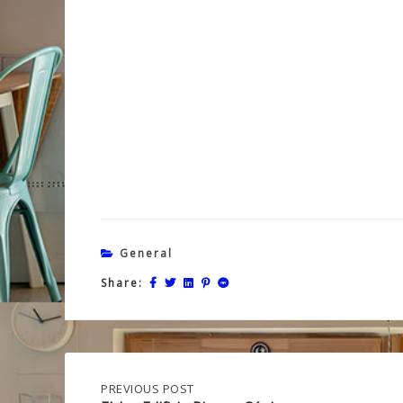
General
Share:
Post
PREVIOUS
PREVIOUS POST