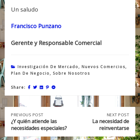
Un saludo
Francisco Punzano
Gerente y Responsable Comercial
Investigación De Mercado
,
Nuevos Comercios
,
Plan De Negocio
,
Sobre Nosotros
Share:
Post
PREVIOUS
PREVIOUS POST
NEXT
NEXT POST
POST:
POST:
¿Y quién atiende las
La necesidad de
¿Y
LA
necesidades especiales?
reinventarse
navigation
QUIÉN
NECESIDAD
ATIENDE
DE