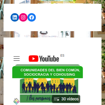
LAS
REINVENTARSE
NECESIDADES
ESPECIALES?
LinkedIn
Instagram
Facebook