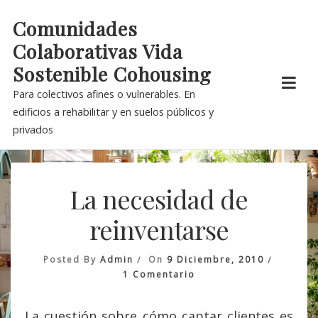
Skip
Comunidades
to
Colaborativas Vida
content
Sostenible Cohousing
Para colectivos afines o vulnerables. En
edificios a rehabilitar y en suelos públicos y
privados
La necesidad de
reinventarse
Posted By
Admin
On
9 Diciembre, 2010
En
1 Comentario
La
Necesidad
La cuestión sobre cómo captar clientes es