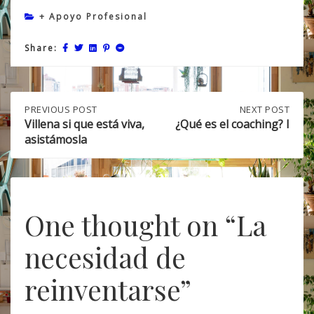
+ Apoyo Profesional
Share:
Post
PREVIOUS
PREVIOUS POST
NEXT
NEXT POST
POST:
POST:
Villena si que está viva,
¿Qué es el coaching? I
VILLENA
¿QUÉ
asistámosla
navigation
SI
ES
QUE
EL
ESTÁ
COACHING?
VIVA,
I
ASISTÁMOSLA
One thought on “
La
necesidad de
reinventarse
”