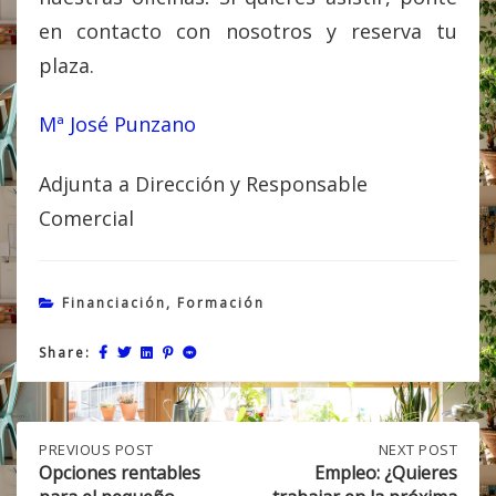
en contacto con nosotros y reserva tu
plaza.
Mª José Punzano
Adjunta a Dirección y Responsable
Comercial
Financiación
,
Formación
Share:
Post
PREVIOUS
PREVIOUS POST
NEXT
NEXT POST
POST:
POST:
Opciones rentables
Empleo: ¿Quieres
OPCIONES
EMPLEO: