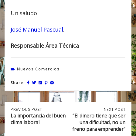
Un saludo
José Manuel Pascual
,
Responsable Área Técnica
Nuevos Comercios
Share:
Post
PREVIOUS
PREVIOUS POST
NEXT
NEXT POST
POST:
POST:
La importancia del buen
“El dinero tiene que ser
LA
“EL
clima laboral
una dificultad, no un
navigation
IMPORTANCIA
DINERO
freno para emprender”
DEL
TIENE