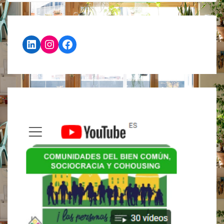
BUEN
QUE
CLIMA
SER
LABORAL
UNA
DIFICULTAD,
NO
LinkedIn
Instagram
Facebook
UN
FRENO
PARA
EMPRENDER”