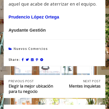
aquel que acabe de aterrizar en el equipo.
Prudencio López Ortega
Ayudante Gestión
Nuevos Comercios
Share:
Post
PREVIOUS
PREVIOUS POST
NEXT
NEXT POST
POST:
POST:
Elegir la mejor ubicación
Mentes inquietas
ELEGIR
MENTES
para tu negocio
navigation
LA
INQUIETAS
MEJOR
UBICACIÓN
PARA