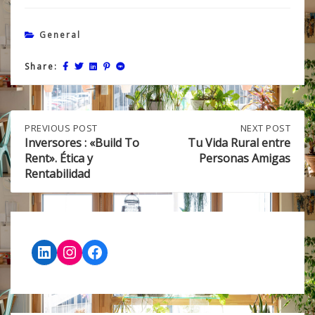
General
Share:
Post
PREVIOUS
PREVIOUS POST
NEXT
NEXT POST
POST:
POST:
Inversores : «Build To
Tu Vida Rural entre
INVERSORES
TU
Rent». Ética y
Personas Amigas
navigation
:
VIDA
Rentabilidad
«BUILD
RURAL
TO
ENTRE
RENT».
PERSONAS
ÉTICA
AMIGAS
Y
RENTABILIDAD
LinkedIn
Instagram
Facebook