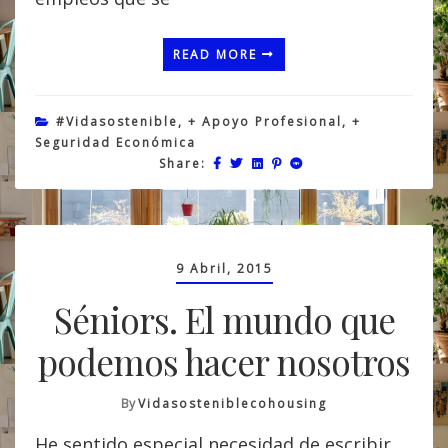
READ MORE
#vidasostenible
,
+ Apoyo Profesional
,
+
Seguridad Económica
Share:
9 Abril, 2015
Séniors. El mundo que
podemos hacer nosotros
By
Vidasosteniblecohousing
He sentido especial necesidad de escribir