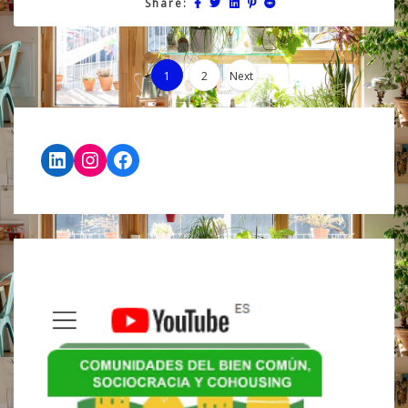
Share:
Navegació
1
2
Next
de
LinkedIn
Instagram
Facebook
entradas