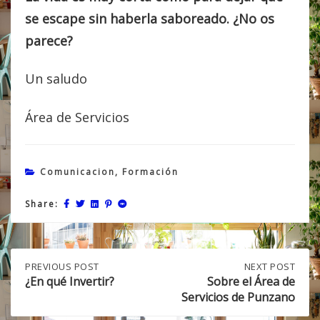
se escape sin haberla saboreado. ¿No os
parece?
Un saludo
Área de Servicios
Comunicacion
,
Formación
Share:
Post
PREVIOUS
PREVIOUS POST
NEXT
NEXT POST
POST:
POST:
¿En qué Invertir?
Sobre el Área de
¿EN
SOBRE
Servicios de Punzano
navigation
QUÉ
EL
INVERTIR?
ÁREA