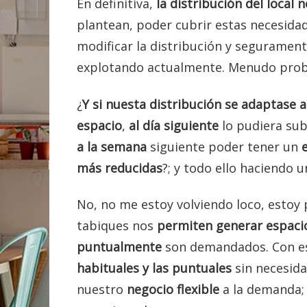
En definitiva,
la distribución del local
plantean, poder cubrir estas necesida
modificar la distribución y seguramen
explotando actualmente. Menudo pro
¿
Y si nuesta
distribución se adaptase 
espacio
,
al día siguiente
lo pudiera sub
a la semana
siguiente poder tener un
más reducidas
?; y todo ello haciendo 
No, no me estoy volviendo loco, esto
tabiques nos
permiten generar espaci
puntualmente
son demandados. Con e
habituales y las puntuales
sin necesid
nuestro
negocio flexible
a la demanda