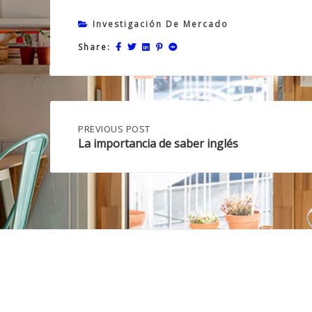
Investigación De Mercado
Share:
Post
PREVIOUS
PREVIOUS POST
POST:
La importancia de saber inglés
LA
navigation
IMPORTANCIA
DE
SABER
INGLÉS