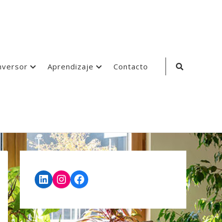
Search
nversor
Aprendizaje
Contacto
Icon
LinkedIn
Instagram
Facebook