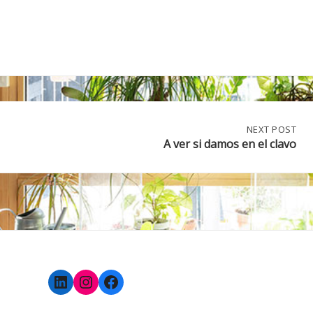
NEXT
NEXT POST
POST:
A ver si damos en el clavo
A
VER
SI
DAMOS
EN
EL
CLAVO
LinkedIn
Instagram
Facebook