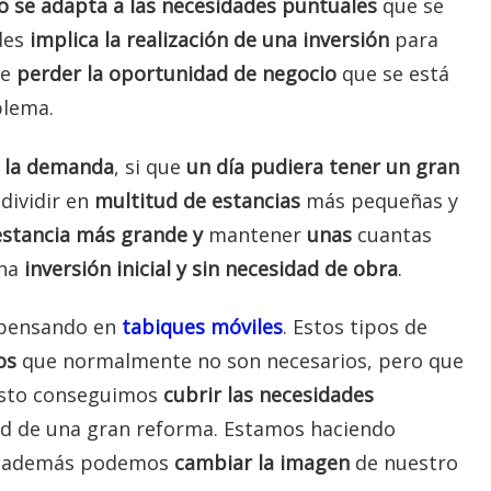
 no se adapta a las necesidades puntuales
que se
des
implica la realización
d
e una inversión
para
te
perder la oportunidad de negocio
que se está
blema.
a la demanda
, si que
un día pudiera tener un gran
dividir en
multitud de estancias
más pequeñas y
estancia más grande y
mantener
unas
cuantas
una
inversión inicial
y sin necesidad de obra
.
y pensando en
tabiques móviles
. Estos tipos de
os
que normalmente no son necesarios, pero que
sto conseguimos
cubrir las necesidades
ad de una gran reforma. Estamos haciendo
; además podemos
cambiar la imagen
de nuestro