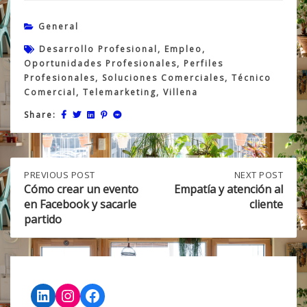
General
Desarrollo Profesional
,
Empleo
,
Oportunidades Profesionales
,
Perfiles
Profesionales
,
Soluciones Comerciales
,
Técnico
Comercial
,
Telemarketing
,
Villena
Share:
Post
PREVIOUS
PREVIOUS POST
NEXT
NEXT POST
POST:
POST:
Cómo crear un evento
Empatía y atención al
CÓMO
EMPATÍA
en Facebook y sacarle
cliente
navigation
CREAR
Y
partido
UN
ATENCIÓN
EVENTO
AL
EN
CLIENTE
FACEBOOK
Y
SACARLE
LinkedIn
Instagram
Facebook
PARTIDO