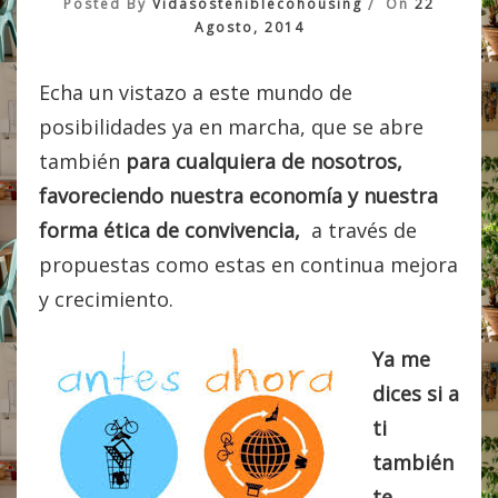
Posted By
Vidasosteniblecohousing
On
22
Agosto, 2014
Echa un vistazo a este mundo de
posibilidades ya en marcha, que se abre
también
para cualquiera de nosotros,
favoreciendo nuestra economía y nuestra
forma ética de convivencia,
a través de
propuestas como estas en continua mejora
y crecimiento.
Ya me
dices si a
ti
también
te