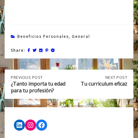
Beneficios Personales
,
General
Share:
Post
PREVIOUS
PREVIOUS POST
NEXT
NEXT POST
POST:
POST:
¿Tanto importa tu edad
Tu curriculum eficaz
¿TANTO
TU
para tu profesión?
navigation
IMPORTA
CURRICULUM
TU
EFICAZ
EDAD
PARA
TU
PROFESIÓN?
LinkedIn
Instagram
Facebook