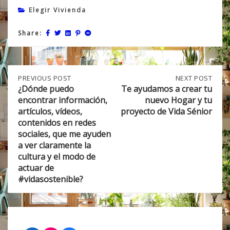
Elegir Vivienda
Share:
Post
PREVIOUS
PREVIOUS POST
NEXT
NEXT POST
POST:
POST:
¿Dónde puedo
Te ayudamos a crear tu
¿DÓNDE
TE
encontrar información,
nuevo Hogar y tu
navigation
PUEDO
AYUDAMOS
artículos, vídeos,
proyecto de Vida Sénior
ENCONTRAR
A
contenidos en redes
INFORMACIÓN,
CREAR
sociales, que me ayuden
ARTÍCULOS,
TU
VÍDEOS,
NUEVO
a ver claramente la
CONTENIDOS
HOGAR
cultura y el modo de
EN
Y
actuar de
REDES
TU
#vidasostenible?
SOCIALES,
PROYECTO
QUE
DE
ME
VIDA
AYUDEN
SÉNIOR
A
VER