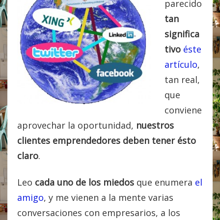
parecido
tan
significa
tivo
éste
artículo
,
tan real,
que
conviene
aprovechar la oportunidad,
nuestros
clientes emprendedores deben tener ésto
claro
.
Leo
cada uno de los miedos
que enumera
el
amigo
, y me vienen a la mente varias
conversaciones con empresarios, a los