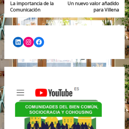
Post
POST:
POST:
La importancia de la
Un nuevo valor añadido
LA
UN
Comunicación
para Villena
navigation
IMPORTANCIA
NUEVO
DE
VALOR
LA
AÑADIDO
COMUNICACIÓN
PARA
VILLENA
LinkedIn
Instagram
Facebook