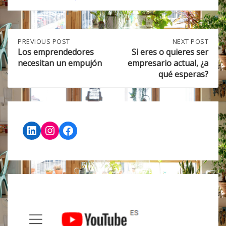
Post
PREVIOUS
PREVIOUS POST
NEXT
NEXT POST
POST:
POST:
Los emprendedores
Si eres o quieres ser
LOS
SI
necesitan un empujón
empresario actual, ¿a
navigation
EMPRENDEDORES
ERES
qué esperas?
NECESITAN
O
UN
QUIERES
EMPUJÓN
SER
EMPRESARIO
ACTUAL,
¿A
LinkedIn
Instagram
Facebook
QUÉ
ESPERAS?