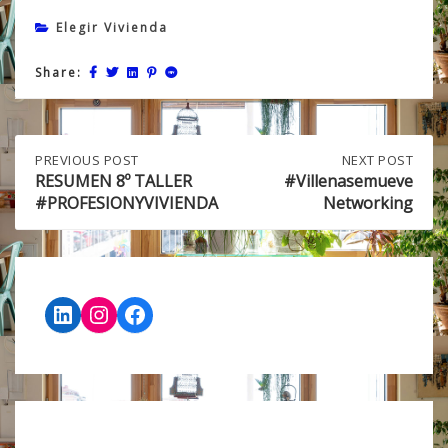
Elegir Vivienda
Share:
Post
PREVIOUS
PREVIOUS POST
NEXT
NEXT POST
POST:
POST:
RESUMEN 8º TALLER
#Villenasemueve
RESUMEN
#VILLENASEMUEVE
#PROFESIONYVIVIENDA
Networking
navigation
8º
NETWORKING
TALLER
#PROFESIONYVIVIENDA
LinkedIn
Instagram
Facebook