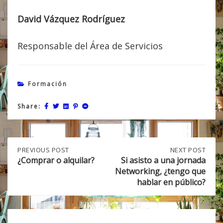
David Vázquez Rodríguez
Responsable del Área de Servicios
Formación
Share:
Post
PREVIOUS
PREVIOUS POST
NEXT
NEXT POST
POST:
POST:
¿Comprar o alquilar?
Si asisto a una jornada
¿COMPRAR
SI
Networking, ¿tengo que
navigation
O
ASISTO
hablar en público?
ALQUILAR?
A
UNA
JORNADA
NETWORKING,
¿TENGO