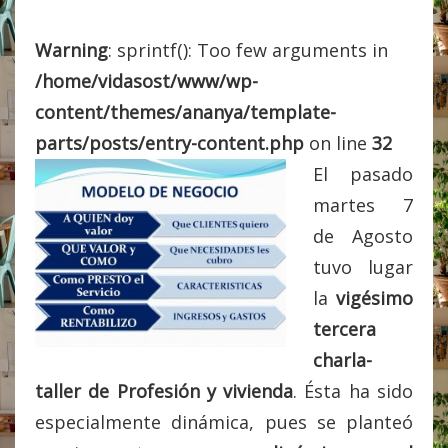
Warning
: sprintf(): Too few arguments in
/home/vidasost/www/wp-
content/themes/ananya/template-
parts/posts/entry-content.php
on line
32
El pasado
martes 7
de Agosto
tuvo lugar
la
vigésimo
tercera
charla-
taller de Profesión y vivienda
. Ésta ha sido
especialmente dinámica, pues se planteó