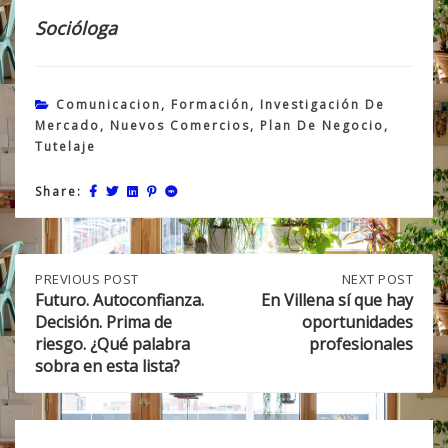
Socióloga
Comunicacion
,
Formación
,
Investigación De
Mercado
,
Nuevos Comercios
,
Plan De Negocio
,
Tutelaje
Share:
Post
PREVIOUS
PREVIOUS POST
NEXT
NEXT POST
POST:
POST:
Futuro. Autoconfianza.
En Villena sí que hay
FUTURO.
EN
Decisión. Prima de
oportunidades
navigation
AUTOCONFIANZA.
VILLENA
riesgo. ¿Qué palabra
profesionales
DECISIÓN.
SÍ
sobra en esta lista?
PRIMA
QUE
DE
HAY
RIESGO.
OPORTUNIDADES
¿QUÉ
PROFESIONALES
PALABRA