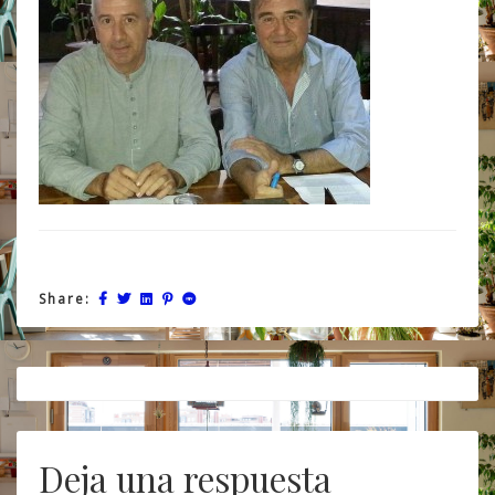
Share:
Post
navigation
Deja una respuesta