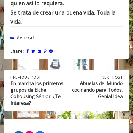
quien así lo requiera.
Se trata de crear una buena vida. Toda la
vida
.
General
Share:
Post
PREVIOUS
PREVIOUS POST
NEXT
NEXT POST
POST:
POST:
En marcha los primeros
Abuelas del Mundo
EN
ABUELAS
grupos de Elche
cocinando para Todos.
navigation
MARCHA
DEL
Cohousing Sénior. ¿Te
Genial Idea
LOS
MUNDO
interesa?
PRIMEROS
COCINANDO
GRUPOS
PARA
DE
TODOS.
ELCHE
GENIAL
COHOUSING
IDEA
SÉNIOR.