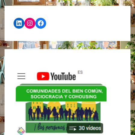
QUE
Y
PUEDAS
DESCÚBRETE
HACER
HOY…
LinkedIn
Instagram
Facebook
O
NO