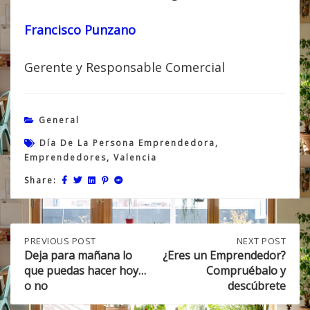
Francisco Punzano
Gerente y Responsable Comercial
General
Día De La Persona Emprendedora
,
Emprendedores
,
Valencia
Share:
Post
PREVIOUS
PREVIOUS POST
NEXT
NEXT POST
POST:
POST:
Deja para mañana lo
¿Eres un Emprendedor?
DEJA
¿ERES
que puedas hacer hoy…
Compruébalo y
navigation
PARA
UN
o no
descúbrete
MAÑANA
EMPRENDEDOR?
LO
COMPRUÉBALO