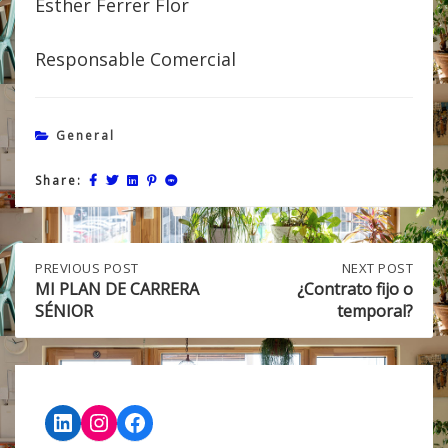
Esther Ferrer Flor
Responsable Comercial
General
Share:
Post
PREVIOUS
PREVIOUS POST
NEXT
NEXT POST
POST:
POST:
MI PLAN DE CARRERA
¿Contrato fijo o
MI
¿CONTRATO
SÉNIOR
temporal?
navigation
PLAN
FIJO
DE
O
CARRERA
TEMPORAL?
SÉNIOR
LinkedIn
Instagram
Facebook