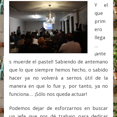
Y el
que
prim
ero
llega
…
¡ante
s muerde el pastel! Sabiendo de antemano
que lo que siempre hemos hecho, o sabido
hacer ya no volverá a sernos útil de la
manera en que lo fue y, por tanto, ya no
funciona…. ¡Sólo nos queda actuar!
Podemos dejar de esforzarnos en buscar
un jefe que nos dé trabajo para dedicar