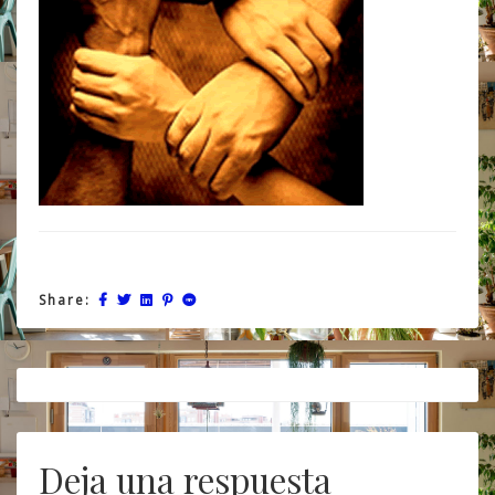
Share:
Post
navigation
Deja una respuesta