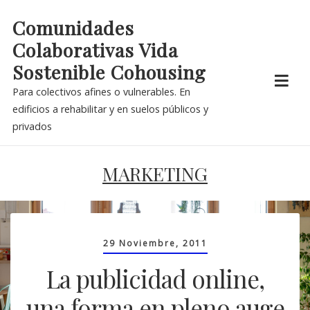
Skip
Comunidades
to
Colaborativas Vida
content
Sostenible Cohousing
Para colectivos afines o vulnerables. En
edificios a rehabilitar y en suelos públicos y
privados
MARKETING
29 Noviembre, 2011
La publicidad online,
una forma en pleno auge