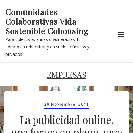
Skip
Comunidades
to
Colaborativas Vida
content
Sostenible Cohousing
Para colectivos afines o vulnerables. En
edificios a rehabilitar y en suelos públicos y
privados
EMPRESAS
29 Noviembre, 2011
La publicidad online,
una forma en pleno auge