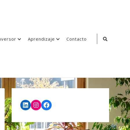
Search
nversor
Aprendizaje
Contacto
Icon
LinkedIn
Instagram
Facebook