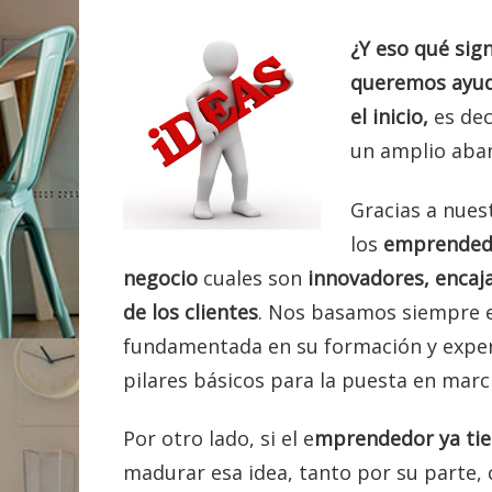
¿Y eso qué sign
queremos ayud
el inicio,
es dec
un amplio aban
Gracias a nues
los
emprendedo
negocio
cuales son
innovadores, enca
de los clientes
. Nos basamos siempre e
fundamentada en su formación y experi
pilares básicos para la puesta en marc
Por otro lado, si el e
mprendedor ya tie
madurar esa idea, tanto por su parte,