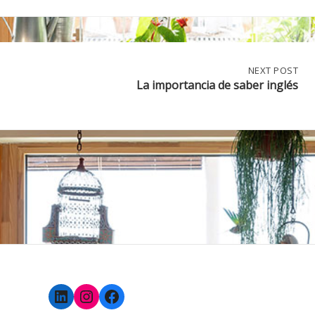
NEXT
NEXT POST
POST:
La importancia de saber inglés
LA
IMPORTANCIA
DE
SABER
INGLÉS
LinkedIn
Instagram
Facebook