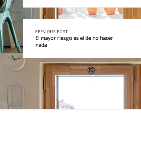
Post
PREVIOUS
PREVIOUS POST
POST:
El mayor riesgo es el de no hacer
EL
nada
navigation
MAYOR
RIESGO
ES
EL
DE
NO
HACER
NADA