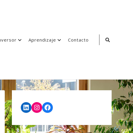
Search
nversor
Aprendizaje
Contacto
Icon
LinkedIn
Instagram
Facebook