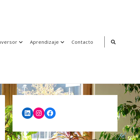
Search
nversor
Aprendizaje
Contacto
Icon
LinkedIn
Instagram
Facebook