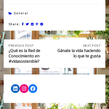
General
Share:
Post
PREVIOUS
PREVIOUS POST
NEXT
NEXT POST
POST:
POST:
¿Qué es la Red de
Gánate la vida haciendo
¿QUÉ
GÁNATE
Conocimiento en
lo que te gusta
navigation
ES
LA
#vidasostenible?
LA
VIDA
RED
HACIENDO
DE
LO
CONOCIMIENTO
QUE
EN
TE
#VIDASOSTENIBLE?
GUSTA
LinkedIn
Instagram
Facebook