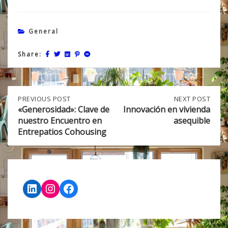
General
Share:
Post
PREVIOUS
PREVIOUS POST
NEXT
NEXT POST
POST:
POST:
«Generosidad»: Clave de
Innovación en vivienda
«GENEROSIDAD»:
INNOVACIÓN
nuestro Encuentro en
asequible
navigation
CLAVE
EN
Entrepatios Cohousing
DE
VIVIENDA
NUESTRO
ASEQUIBLE
ENCUENTRO
EN
ENTREPATIOS
COHOUSING
LinkedIn
Instagram
Facebook