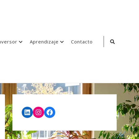
Search
nversor
Aprendizaje
Contacto
Icon
LinkedIn
Instagram
Facebook