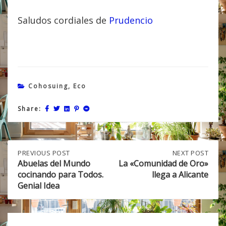
Saludos cordiales de
Prudencio
Cohosuing
,
Eco
Share:
Post
PREVIOUS
PREVIOUS POST
NEXT
NEXT POST
POST:
POST:
Abuelas del Mundo
La «Comunidad de Oro»
ABUELAS
LA
cocinando para Todos.
llega a Alicante
navigation
DEL
«COMUNIDAD
Genial Idea
MUNDO
DE
COCINANDO
ORO»
PARA
LLEGA
TODOS.
A
GENIAL
ALICANTE