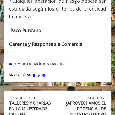
*Cualquier operación de riesgo deberá ser
estudiada según los criterios de la entidad
financiera.
Paco Punzano
Gerente y Responsable Comercial
+ Ahorro
,
Sobre Nosotros
Share:
Post
PREVIOUS
PREVIOUS POST
NEXT
NEXT POST
POST:
POST:
TALLERES Y CHARLAS
¿APROVECHAMOS EL
TALLERES
¿APROVECHAMOS
EN LA MUESTRA DE
POTENCIAL DE
navigation
Y
EL
VILLENA
NUESTRO EQUIPO