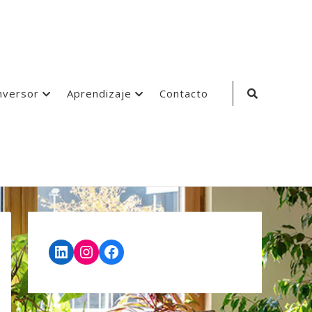
Search
nversor
Aprendizaje
Contacto
Icon
LinkedIn
Instagram
Facebook