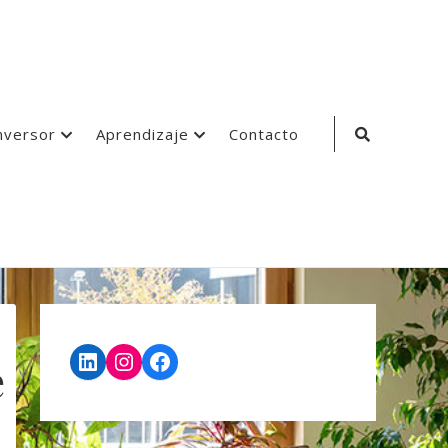
Search
nversor
Aprendizaje
Contacto
Icon
LinkedIn
Instagram
Facebook
e