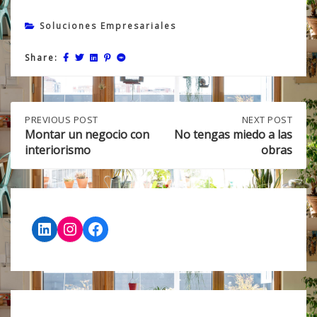
Soluciones Empresariales
Share:
Post
PREVIOUS
PREVIOUS POST
NEXT
NEXT POST
POST:
POST:
Montar un negocio con
No tengas miedo a las
MONTAR
NO
interiorismo
obras
navigation
UN
TENGAS
NEGOCIO
MIEDO
CON
A
INTERIORISMO
LAS
OBRAS
LinkedIn
Instagram
Facebook