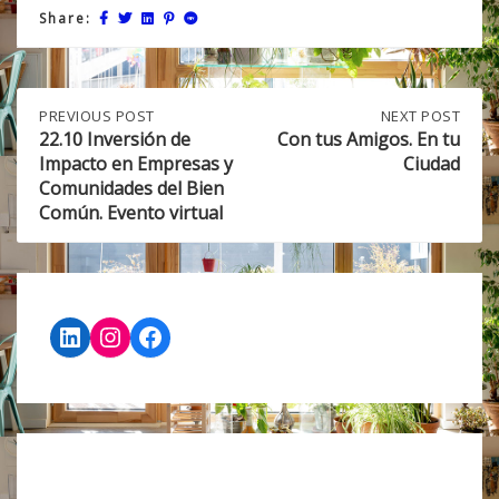
Share:
Post
PREVIOUS
PREVIOUS POST
NEXT
NEXT POST
POST:
POST:
22.10 Inversión de
Con tus Amigos. En tu
22.10
CON
Impacto en Empresas y
Ciudad
navigation
INVERSIÓN
TUS
Comunidades del Bien
DE
AMIGOS.
Común. Evento virtual
IMPACTO
EN
EN
TU
EMPRESAS
CIUDAD
Y
COMUNIDADES
DEL
LinkedIn
Instagram
Facebook
BIEN
COMÚN.
EVENTO
VIRTUAL