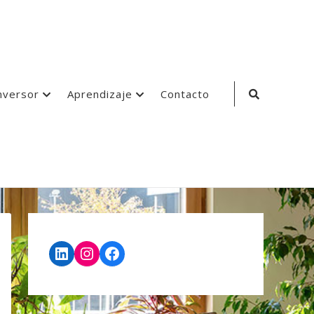
Search
nversor
Aprendizaje
Contacto
Icon
LinkedIn
Instagram
Facebook