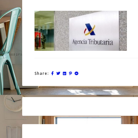
Share:
Post
navigation