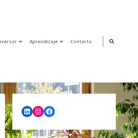
Search
nversor
Aprendizaje
Contacto
Icon
LinkedIn
Instagram
Facebook