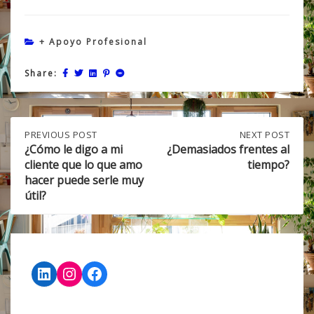
+ Apoyo Profesional
Share:
Post
PREVIOUS
PREVIOUS POST
NEXT
NEXT POST
POST:
POST:
¿Cómo le digo a mi
¿Demasiados frentes al
¿CÓMO
¿DEMASIADOS
cliente que lo que amo
tiempo?
navigation
LE
FRENTES
hacer puede serle muy
DIGO
AL
útil?
A
TIEMPO?
MI
CLIENTE
QUE
LO
QUE
LinkedIn
Instagram
Facebook
AMO
HACER
PUEDE
SERLE