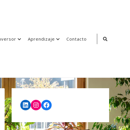
Search
nversor
Aprendizaje
Contacto
Icon
LinkedIn
Instagram
Facebook