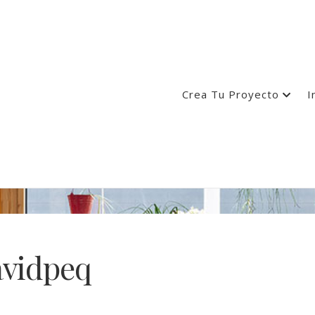
Crea Tu Proyecto
I
avidpeq