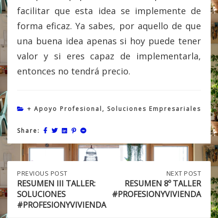
facilitar que esta idea se implemente de
forma eficaz. Ya sabes, por aquello de que
una buena idea apenas si hoy puede tener
valor y si eres capaz de implementarla,
entonces no tendrá precio.
+ Apoyo Profesional
,
Soluciones Empresariales
Share:
Post
PREVIOUS
PREVIOUS POST
NEXT
NEXT POST
POST:
POST:
RESUMEN III TALLER:
RESUMEN 8º TALLER
RESUMEN
RESUMEN
SOLUCIONES
#PROFESIONYVIVIENDA
navigation
III
8º
#PROFESIONYVIVIENDA
TALLER:
TALLER
SOLUCIONES
#PROFESIONYVIVIENDA