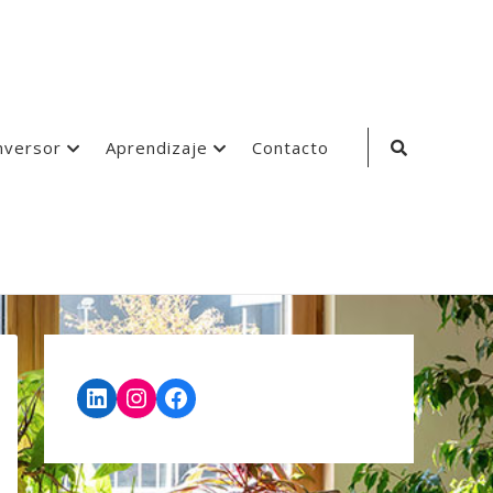
Search
nversor
Aprendizaje
Contacto
Icon
LinkedIn
Instagram
Facebook