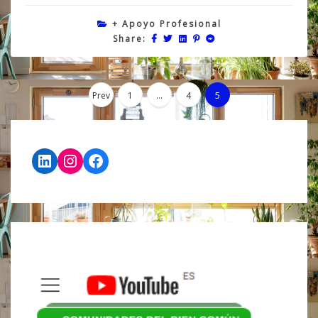
+ Apoyo Profesional
Share:
Navegació
Prev
1
…
4
5
de
LinkedIn
Instagram
Facebook
entradas