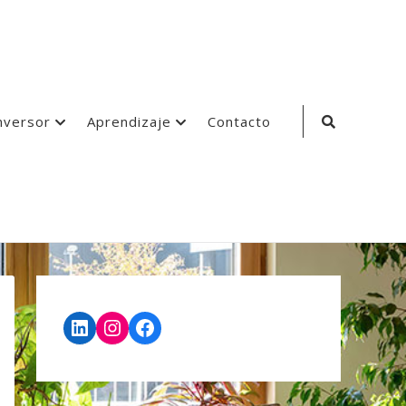
Search
nversor
Aprendizaje
Contacto
Icon
LinkedIn
Instagram
Facebook