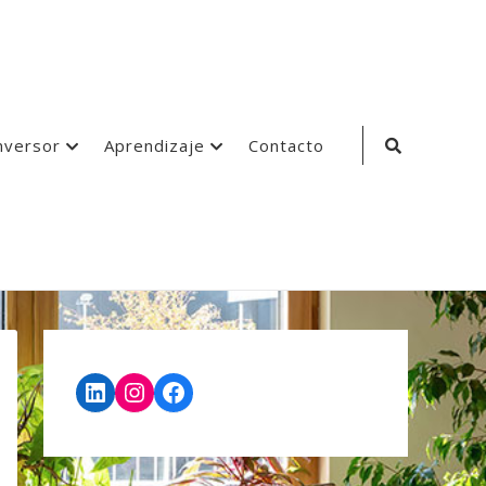
Search
nversor
Aprendizaje
Contacto
Icon
LinkedIn
Instagram
Facebook