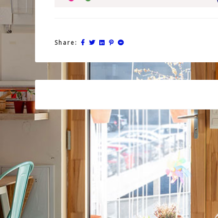
Share:
Post
navigation