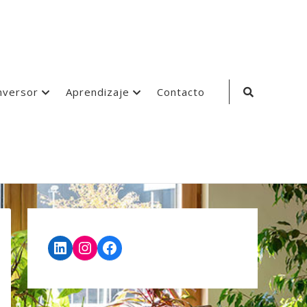
Search
nversor
Aprendizaje
Contacto
Icon
LinkedIn
Instagram
Facebook